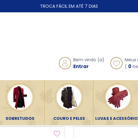
TROCA FÁCIL EM ATÉ 7 DIAS
Meus 
Bem vindo (a)
0
Entrar
(
ite
ada - Roupas Térmicas
o Forrada
SOBRETUDOS
COURO E PELES
LUVAS E ACESSÓRIO