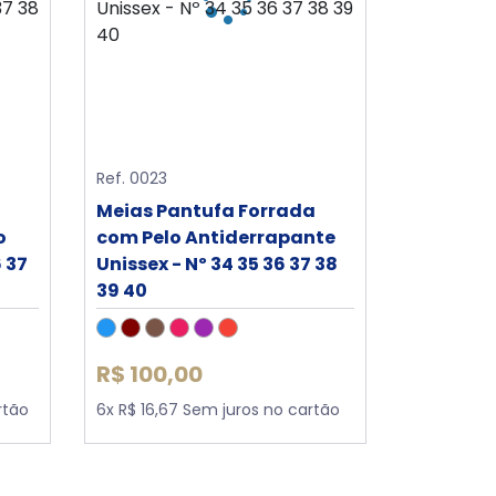
Ref. 0023
Meias Pantufa Forrada
o
com Pelo Antiderrapante
 37
Unissex - Nº 34 35 36 37 38
39 40
R$ 100,00
rtão
6x R$ 16,67 Sem juros no cartão