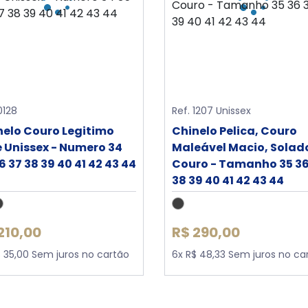
0128
Ref. 1207 Unissex
nelo Couro Legitimo
Chinelo Pelica, Couro
e Unissex - Numero 34
Maleável Macio, Solad
6 37 38 39 40 41 42 43 44
Couro - Tamanho 35 36
38 39 40 41 42 43 44
210,00
R$ 290,00
$ 35,00 Sem juros no cartão
6x R$ 48,33 Sem juros no ca