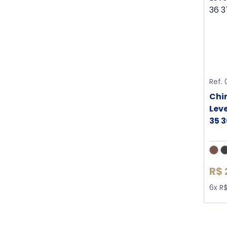
Ref. 
Chi
Lev
35 3
R$ 
6x R