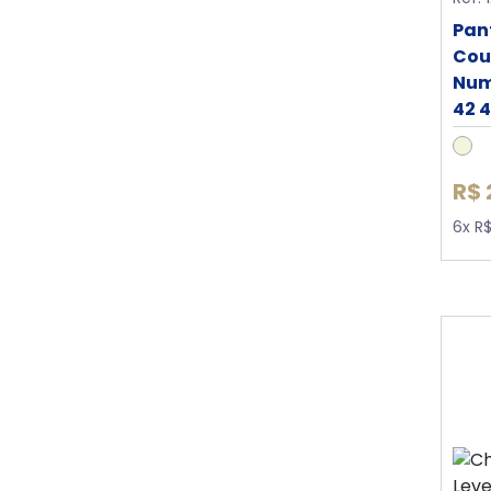
Pan
Cour
Nume
42 
R$ 
6x R