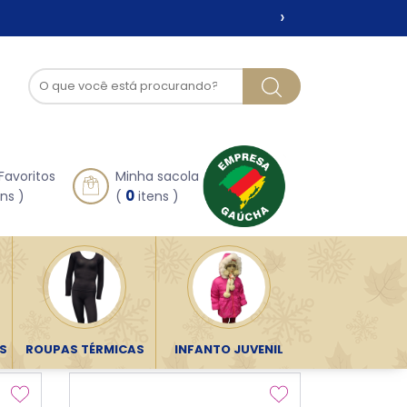
›
Favoritos
Minha sacola
0
ns )
(
itens )
ORDENAR POR:
S
ROUPAS TÉRMICAS
INFANTO JUVENIL