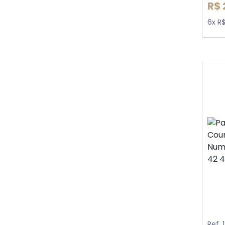
R$ 
6x R
Ref. 