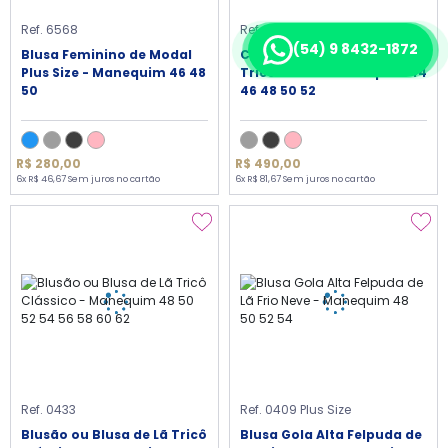
Ref. 6568
Ref. 6513
(54) 9 8432-1872
Blusa Feminino de Modal
Casaco com Bolso Longo
Plus Size - Manequim 46 48
Trico em Lã - Manequim 44
50
46 48 50 52
R$ 280,00
R$ 490,00
6x R$ 46,67 Sem juros no cartão
6x R$ 81,67 Sem juros no cartão
Ref. 0433
Ref. 0409 Plus Size
Blusão ou Blusa de Lã Tricô
Blusa Gola Alta Felpuda de