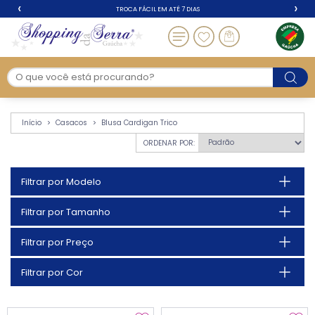
‹
›
TROCA FÁCIL EM ATÉ 7 DIAS
Blusa Cardigan Trico
Início
Casacos
Blusa Cardigan Trico
ORDENAR POR:
Filtrar por Modelo
Filtrar por Tamanho
Filtrar por Preço
Filtrar por Cor