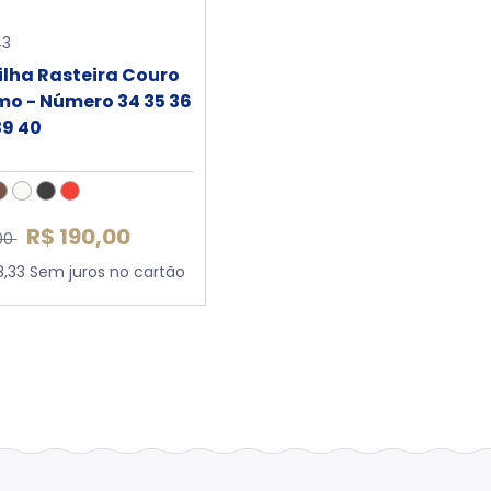
43
lha Rasteira Couro
mo - Número 34 35 36
39 40
R$ 190,00
00
8,33 Sem juros no cartão