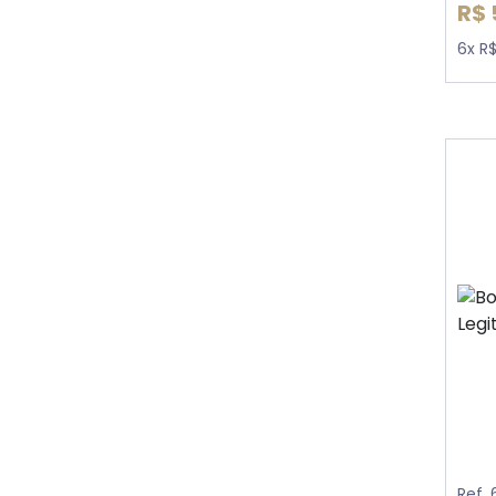
R$ 
6x R
Ref.