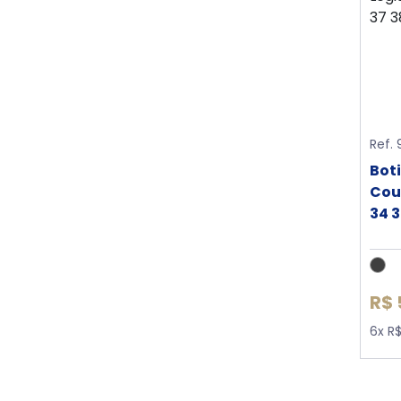
Ref.
Bot
Cou
34 3
R$ 
6x R