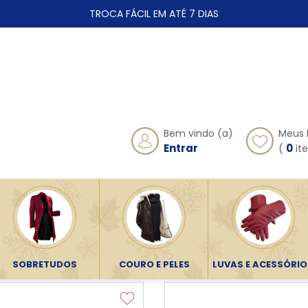
TROCA FÁCIL EM ATÉ 7 DIAS
Meus 
Bem vindo (a)
0
Entrar
(
ite
Botas de Couro
nas
SOBRETUDOS
COURO E PELES
LUVAS E ACESSÓRIO