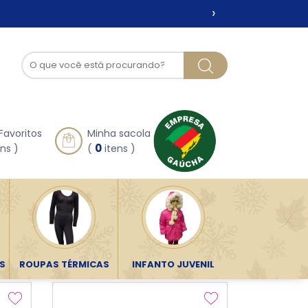
›
Favoritos
Minha sacola
0
ns )
(
itens )
ORDENAR POR:
S
ROUPAS TÉRMICAS
INFANTO JUVENIL