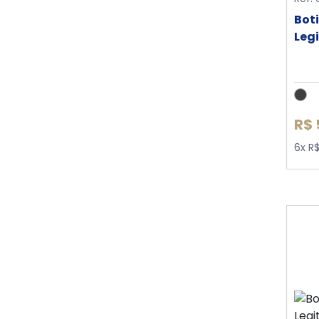
Bot
Leg
R$ 
6x R