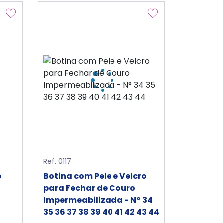
Ref. 0117
o
Botina com Pele e Velcro
para Fechar de Couro
Impermeabilizada - N° 34
35 36 37 38 39 40 41 42 43 44