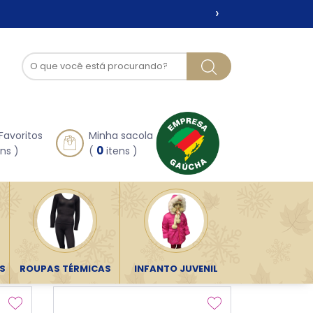
›
Favoritos
Minha sacola
0
ns )
(
itens )
ORDENAR POR:
S
ROUPAS TÉRMICAS
INFANTO JUVENIL