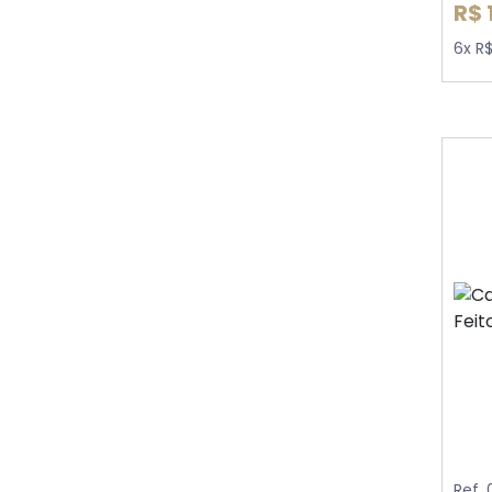
R$ 
6x R
Ref.