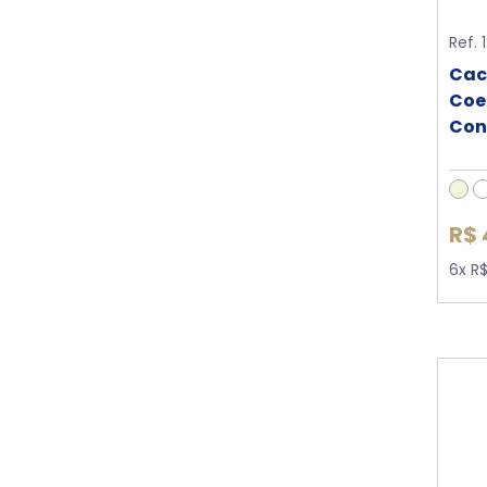
Ref. 
Cac
Coe
Con
R$ 
6x R