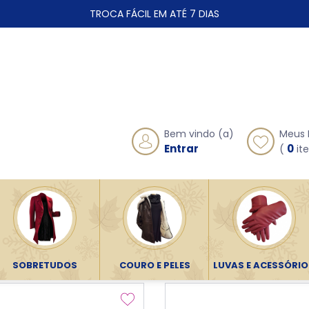
TROCA FÁCIL EM ATÉ 7 DIAS
Meus 
Bem vindo (a)
0
Entrar
(
ite
 - Luvas e Acessórios
Lã e Pele
SOBRETUDOS
COURO E PELES
LUVAS E ACESSÓRIO