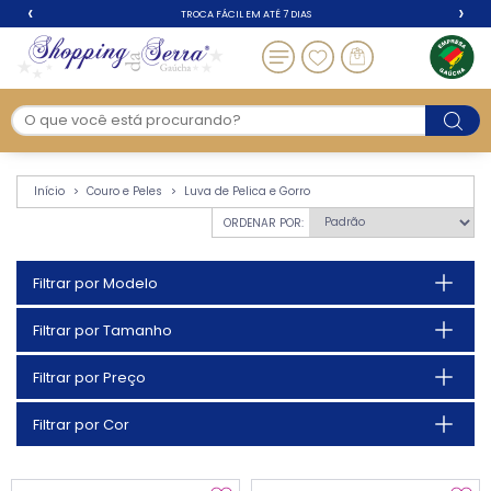
‹
›
TROCA FÁCIL EM ATÉ 7 DIAS
Luva de Pelica e Gorro
Início
Couro e Peles
Luva de Pelica e Gorro
ORDENAR POR:
Filtrar por Modelo
Filtrar por Tamanho
Filtrar por Preço
Filtrar por Cor